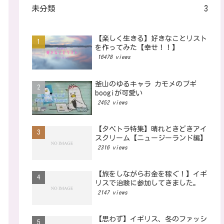
未分類
3
【楽しく生きる】好きなことリスト
を作ってみた【幸せ！！】
16478 views
釜山のゆるキャラ カモメのブギ
boogiが可愛い
2452 views
【タベトラ特集】晴れときどきアイ
スクリーム【ニュージーランド編】
2316 views
【旅をしながらお金を稼ぐ！】イギ
リスで治験に参加してきました。
2147 views
【思わず】イギリス、冬のファッシ