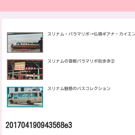
スリナム・パラマリボ→仏領ギアナ・カイエ
スリナムの首都パラマリボ街歩き②
スリナム魅惑のバスコレクション
201704190943568e3