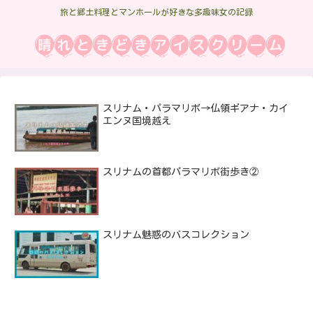
旅と郷土料理とマンホールが好きな多趣味女の記録
スリナム・パラマリボ→仏領ギアナ・カイ
エンヌ国境越え
スリナムの首都パラマリボ街歩き②
スリナム魅惑のバスコレクション