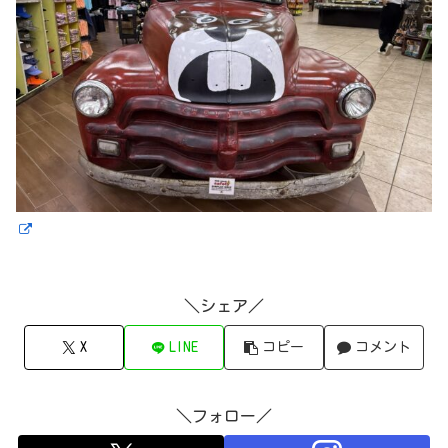
＼シェア／
X
LINE
コピー
コメント
＼フォロー／