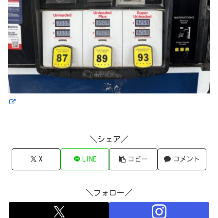
＼シェア／
X
LINE
コピー
コメント
＼フォロー／