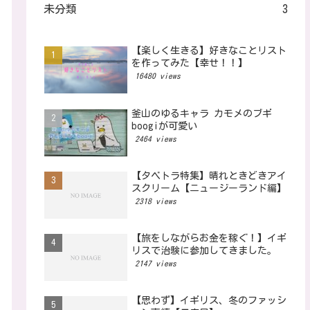
未分類
3
【楽しく生きる】好きなことリスト
を作ってみた【幸せ！！】
16480 views
釜山のゆるキャラ カモメのブギ
boogiが可愛い
2464 views
【タベトラ特集】晴れときどきアイ
スクリーム【ニュージーランド編】
2318 views
【旅をしながらお金を稼ぐ！】イギ
リスで治験に参加してきました。
2147 views
【思わず】イギリス、冬のファッシ