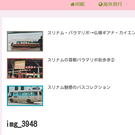
HOME
海外旅行
スリナム・パラマリボ→仏領ギアナ・カイエ
スリナムの首都パラマリボ街歩き②
スリナム魅惑のバスコレクション
img_3948