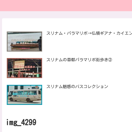
スリナム・パラマリボ→仏領ギアナ・カイエ
スリナムの首都パラマリボ街歩き②
スリナム魅惑のバスコレクション
img_4299