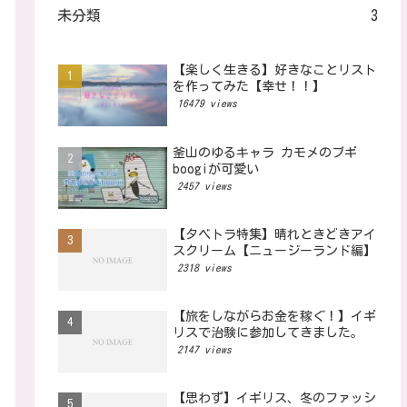
未分類
3
【楽しく生きる】好きなことリスト
を作ってみた【幸せ！！】
16479 views
釜山のゆるキャラ カモメのブギ
boogiが可愛い
2457 views
【タベトラ特集】晴れときどきアイ
スクリーム【ニュージーランド編】
2318 views
【旅をしながらお金を稼ぐ！】イギ
リスで治験に参加してきました。
2147 views
【思わず】イギリス、冬のファッシ