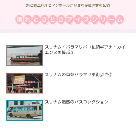
旅と郷土料理とマンホールが好きな多趣味女の記録
スリナム・パラマリボ→仏領ギアナ・カイ
エンヌ国境越え
スリナムの首都パラマリボ街歩き②
スリナム魅惑のバスコレクション