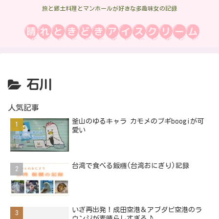
旅と郷土料理とマンホールが好きな多趣味女の記録
石川
人気記事
釜山のゆるキャラ カモメのブギboogiが可
愛い
台湾で食べる飯糰(台湾おにぎり)記録
いざ再出発！成田空港＆アブダビ空港のラ
ウンジが素晴らしすぎる♪