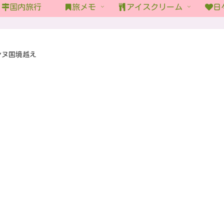
国内旅行
旅メモ
アイスクリーム
日
ンヌ国境越え