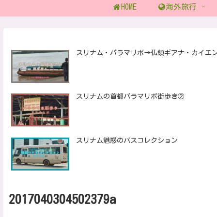
HOME
海外旅行
スリナム・パラマリボ→仏領ギアナ・カイエ
スリナムの首都パラマリボ街歩き②
スリナム魅惑のバスコレクション
2017040304502379a