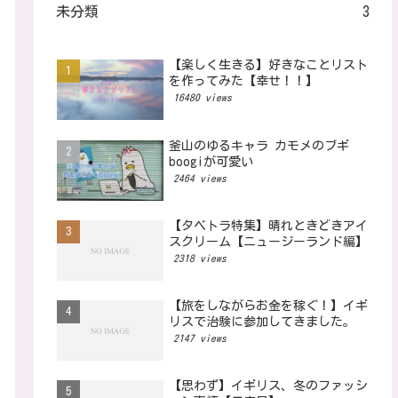
未分類
3
【楽しく生きる】好きなことリスト
を作ってみた【幸せ！！】
16480 views
釜山のゆるキャラ カモメのブギ
boogiが可愛い
2464 views
【タベトラ特集】晴れときどきアイ
スクリーム【ニュージーランド編】
2318 views
【旅をしながらお金を稼ぐ！】イギ
リスで治験に参加してきました。
2147 views
【思わず】イギリス、冬のファッシ