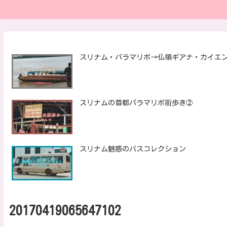
スリナム・パラマリボ→仏領ギアナ・カイエ
スリナムの首都パラマリボ街歩き②
スリナム魅惑のバスコレクション
20170419065647102