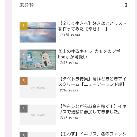
未分類
3
【楽しく生きる】好きなことリスト
を作ってみた【幸せ！！】
16479 views
釜山のゆるキャラ カモメのブギ
boogiが可愛い
2457 views
【タベトラ特集】晴れときどきアイ
スクリーム【ニュージーランド編】
2318 views
【旅をしながらお金を稼ぐ！】イギ
リスで治験に参加してきました。
2147 views
【思わず】イギリス、冬のファッシ