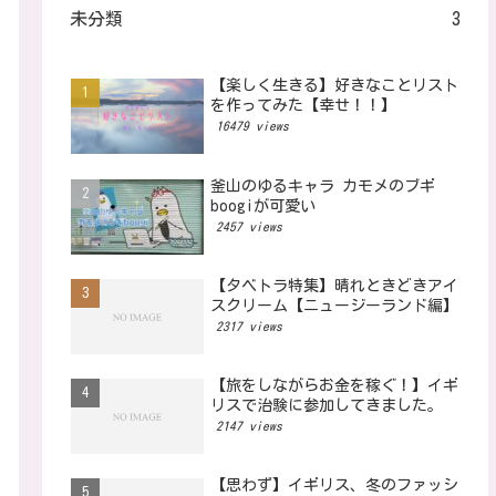
未分類
3
【楽しく生きる】好きなことリスト
を作ってみた【幸せ！！】
16479 views
釜山のゆるキャラ カモメのブギ
boogiが可愛い
2457 views
【タベトラ特集】晴れときどきアイ
スクリーム【ニュージーランド編】
2317 views
【旅をしながらお金を稼ぐ！】イギ
リスで治験に参加してきました。
2147 views
【思わず】イギリス、冬のファッシ