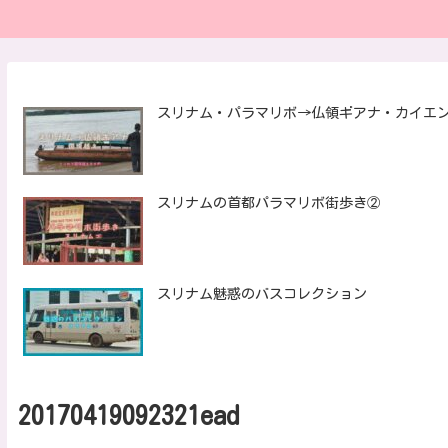
スリナム・パラマリボ→仏領ギアナ・カイエ
スリナムの首都パラマリボ街歩き②
スリナム魅惑のバスコレクション
20170419092321ead