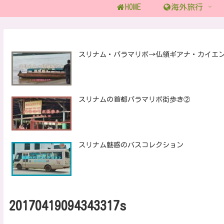
HOME
海外旅行
スリナム・パラマリボ→仏領ギアナ・カイエ
スリナムの首都パラマリボ街歩き②
スリナム魅惑のバスコレクション
20170419094343317s