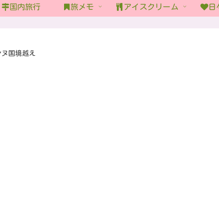
国内旅行
旅メモ
アイスクリーム
日
ンヌ国境越え