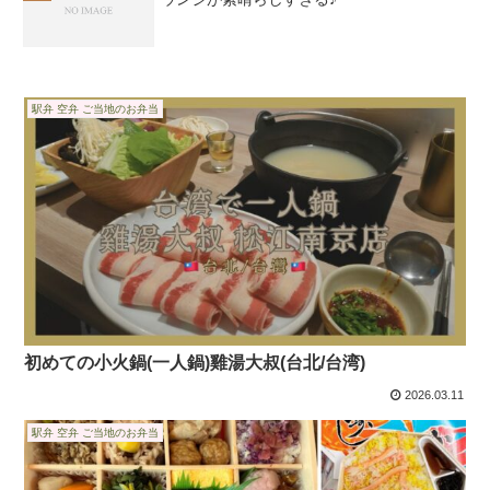
駅弁 空弁 ご当地のお弁当
初めての小火鍋(一人鍋)雞湯大叔(台北/台湾)
2026.03.11
駅弁 空弁 ご当地のお弁当