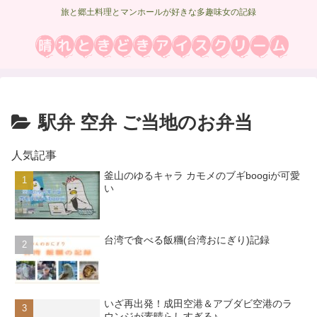
旅と郷土料理とマンホールが好きな多趣味女の記録
駅弁 空弁 ご当地のお弁当
人気記事
釜山のゆるキャラ カモメのブギboogiが可愛
い
台湾で食べる飯糰(台湾おにぎり)記録
いざ再出発！成田空港＆アブダビ空港のラ
ウンジが素晴らしすぎる♪