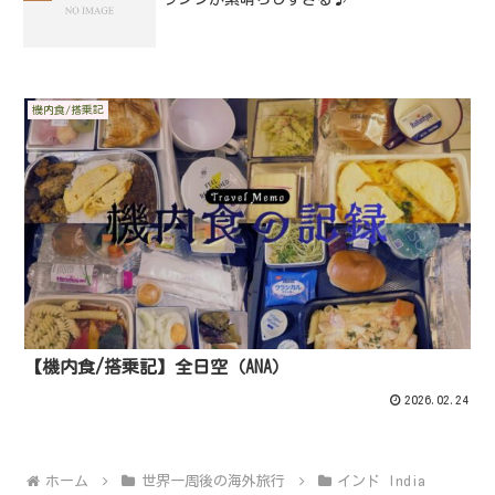
機内食/搭乗記
【機内食/搭乗記】全日空（ANA）
2026.02.24
ホーム
世界一周後の海外旅行
インド India