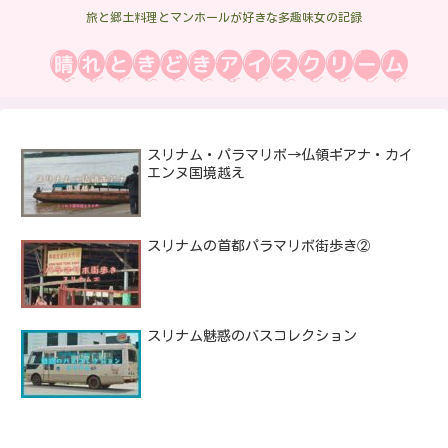
旅と郷土料理とマンホールが好きな多趣味女の記録
スリナム・パラマリボ→仏領ギアナ・カイ
エンヌ国境越え
スリナムの首都パラマリボ街歩き②
スリナム魅惑のバスコレクション