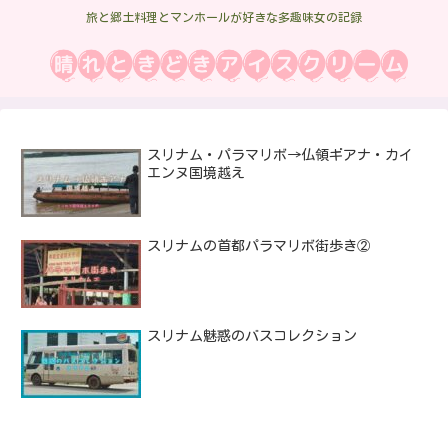
旅と郷土料理とマンホールが好きな多趣味女の記録
スリナム・パラマリボ→仏領ギアナ・カイ
エンヌ国境越え
スリナムの首都パラマリボ街歩き②
スリナム魅惑のバスコレクション