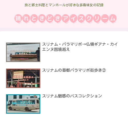
旅と郷土料理とマンホールが好きな多趣味女の記録
スリナム・パラマリボ→仏領ギアナ・カイ
エンヌ国境越え
スリナムの首都パラマリボ街歩き②
スリナム魅惑のバスコレクション