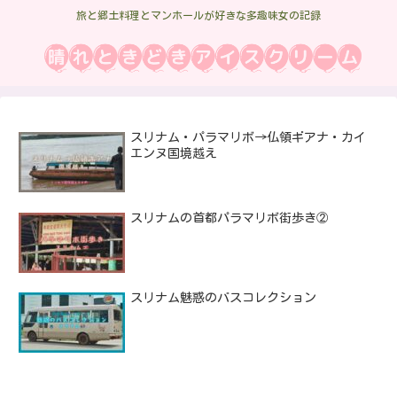
旅と郷土料理とマンホールが好きな多趣味女の記録
スリナム・パラマリボ→仏領ギアナ・カイ
エンヌ国境越え
スリナムの首都パラマリボ街歩き②
スリナム魅惑のバスコレクション