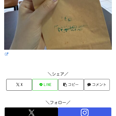
＼シェア／
X
LINE
コピー
コメント
＼フォロー／