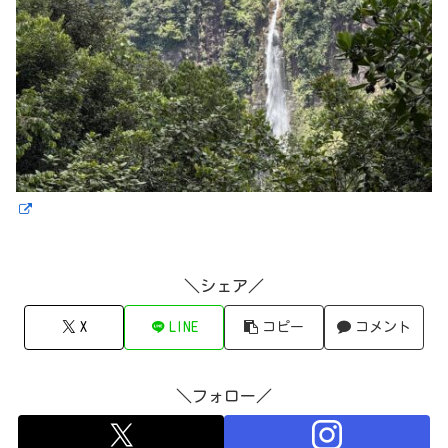
＼シェア／
X
LINE
コピー
コメント
＼フォロー／