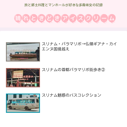
旅と郷土料理とマンホールが好きな多趣味女の記録
スリナム・パラマリボ→仏領ギアナ・カイ
エンヌ国境越え
スリナムの首都パラマリボ街歩き②
スリナム魅惑のバスコレクション