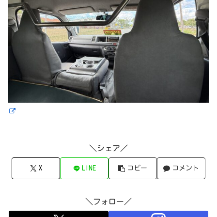
＼シェア／
X
LINE
コピー
コメント
＼フォロー／