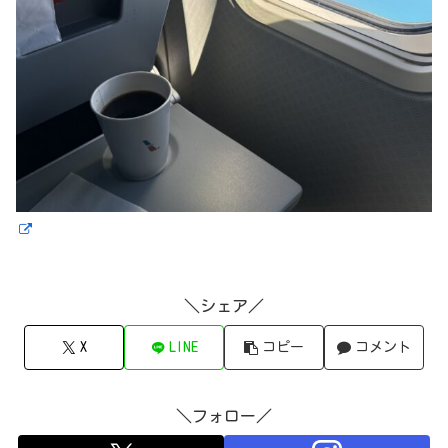
＼シェア／
X
LINE
コピー
コメント
＼フォロー／