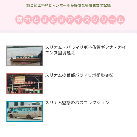
旅と郷土料理とマンホールが好きな多趣味女の記録
スリナム・パラマリボ→仏領ギアナ・カイ
エンヌ国境越え
スリナムの首都パラマリボ街歩き②
スリナム魅惑のバスコレクション