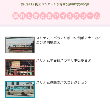
旅と郷土料理とマンホールが好きな多趣味女の記録
スリナム・パラマリボ→仏領ギアナ・カイ
エンヌ国境越え
スリナムの首都パラマリボ街歩き②
スリナム魅惑のバスコレクション