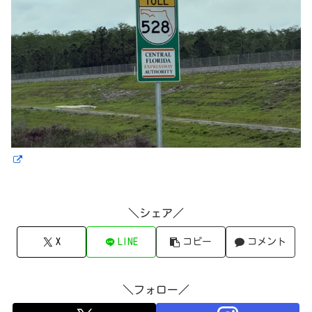
＼シェア／
X
LINE
コピー
コメント
＼フォロー／