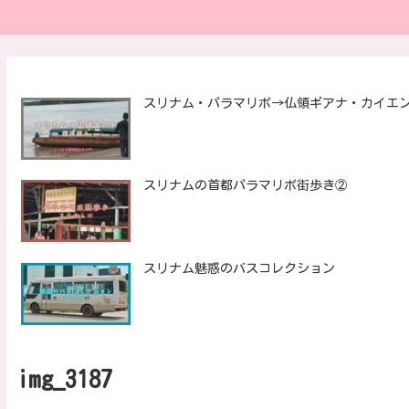
スリナム・パラマリボ→仏領ギアナ・カイエ
スリナムの首都パラマリボ街歩き②
スリナム魅惑のバスコレクション
img_3187