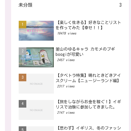
未分類
3
【楽しく生きる】好きなことリスト
を作ってみた【幸せ！！】
16478 views
釜山のゆるキャラ カモメのブギ
boogiが可愛い
2457 views
【タベトラ特集】晴れときどきアイ
スクリーム【ニュージーランド編】
2317 views
【旅をしながらお金を稼ぐ！】イギ
リスで治験に参加してきました。
2147 views
【思わず】イギリス、冬のファッシ