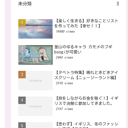
未分類
3
【楽しく生きる】好きなことリスト
を作ってみた【幸せ！！】
16480 views
釜山のゆるキャラ カモメのブギ
boogiが可愛い
2464 views
【タベトラ特集】晴れときどきアイ
スクリーム【ニュージーランド編】
2318 views
【旅をしながらお金を稼ぐ！】イギ
リスで治験に参加してきました。
2147 views
【思わず】イギリス、冬のファッシ