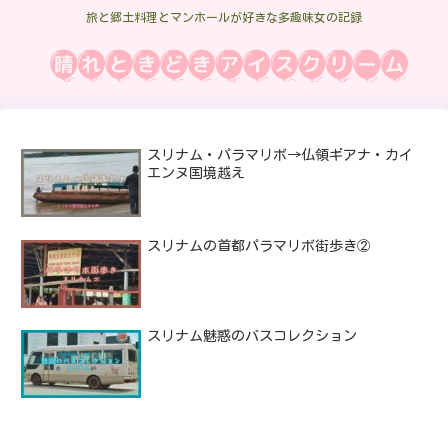
旅と郷土料理とマンホールが好きな多趣味女の記録
スリナム・パラマリボ→仏領ギアナ・カイ
エンヌ国境越え
スリナムの首都パラマリボ街歩き②
スリナム魅惑のバスコレクション