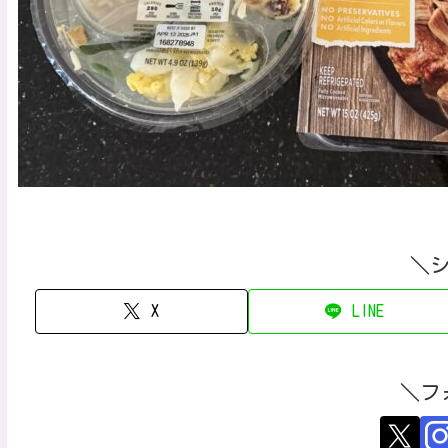
＼
X
LINE
＼フ