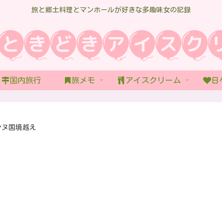
旅と郷土料理とマンホールが好きな多趣味女の記録
国内旅行
旅メモ
アイスクリーム
日
ンヌ国境越え