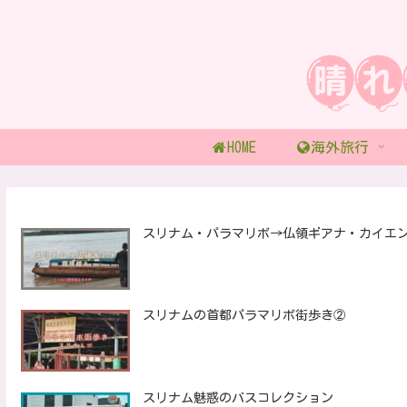
HOME
海外旅行
スリナム・パラマリボ→仏領ギアナ・カイエ
スリナムの首都パラマリボ街歩き②
スリナム魅惑のバスコレクション