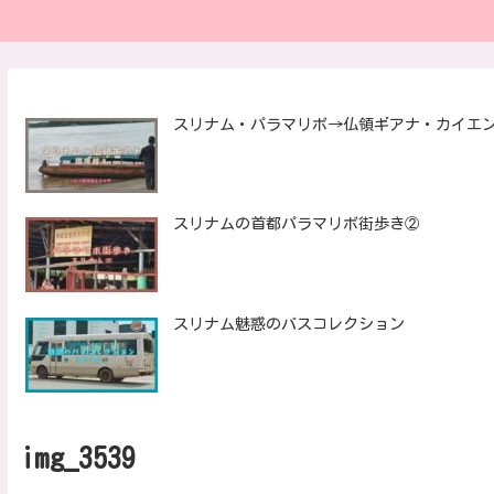
スリナム・パラマリボ→仏領ギアナ・カイエ
スリナムの首都パラマリボ街歩き②
スリナム魅惑のバスコレクション
img_3539