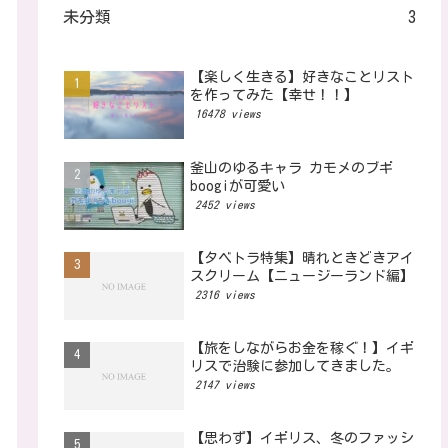
未分類
3
【楽しく生きる】好きなことリスト
を作ってみた【幸せ！！】
16478 views
釜山のゆるキャラ カモメのブギ
boogiが可愛い
2452 views
【タベトラ特集】晴れときどきアイ
スクリーム【ニュージーランド編】
2316 views
【旅をしながらお金を稼ぐ！】イギ
リスで治験に参加してきました。
2147 views
【思わず】イギリス、冬のファッシ