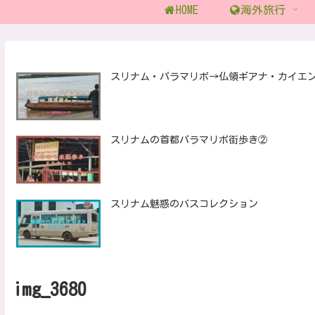
HOME
海外旅行
スリナム・パラマリボ→仏領ギアナ・カイエ
スリナムの首都パラマリボ街歩き②
スリナム魅惑のバスコレクション
img_3680