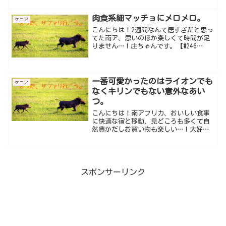
ワンダ・ウガンダの3ヶ国共通ビザのこ
と。今までは国境でアライバルで取れて
肉食系細マッチョにメロメロ。
ケニア
たみたいですが、ケニア
こんにちは！2週間なんて居すぎだと思っ
てた南ア、思いのほか楽しくて時間が足
りません…！庄ちゃんです。【#246
2016.1.16. ケニア*マサイマラサファ
リDay2】《レート*1シリング≒1.1円》お
はようございます。サファリ2日目、は
一番可愛かったのはライオンでも
ケニア
なくキリンでもない意外なあい
つ。
こんにちは！南アフリカ、おいしい食事
に快適な宿と移動、見どころも多くて自
然豊かだしお買い物も楽しい…！大好き
になりました庄ちゃんです。【#245
2016.1.15. ケニア*マサイマラサファ
リDay1】《レート*1シリング≒1.1円》さ
ぁ
スポンサーリンク