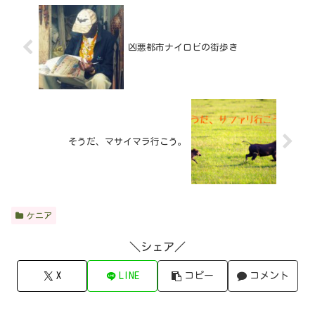
凶悪都市ナイロビの街歩き
そうだ、マサイマラ行こう。
ケニア
＼シェア／
X
LINE
コピー
コメント