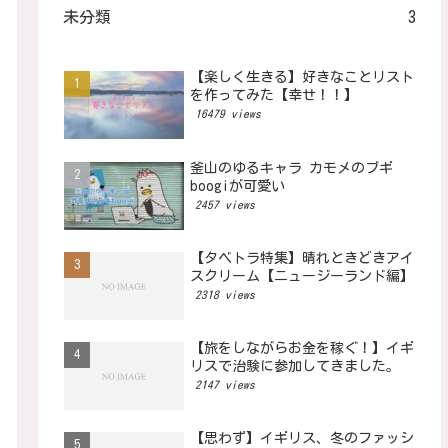
未分類
3
【楽しく生きる】好きなことリスト
を作ってみた【幸せ！！】
16479 views
釜山のゆるキャラ カモメのブギ
boogiが可愛い
2457 views
【タベトラ特集】晴れときどきアイ
スクリーム【ニュージーランド編】
2318 views
【旅をしながらお金を稼ぐ！】イギ
リスで治験に参加してきました。
2147 views
【思わず】イギリス、冬のファッシ