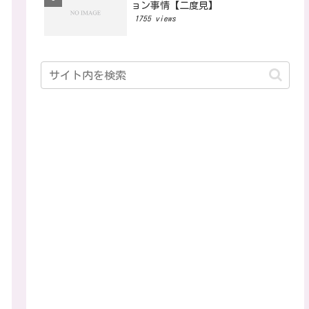
ョン事情【二度見】
1755 views