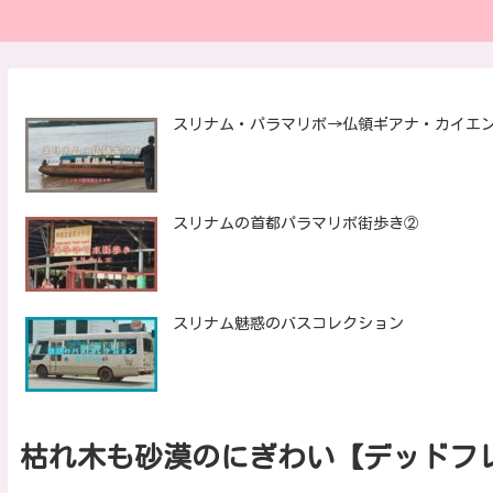
スリナム・パラマリボ→仏領ギアナ・カイエ
スリナムの首都パラマリボ街歩き②
スリナム魅惑のバスコレクション
枯れ木も砂漠のにぎわい【デッドフ