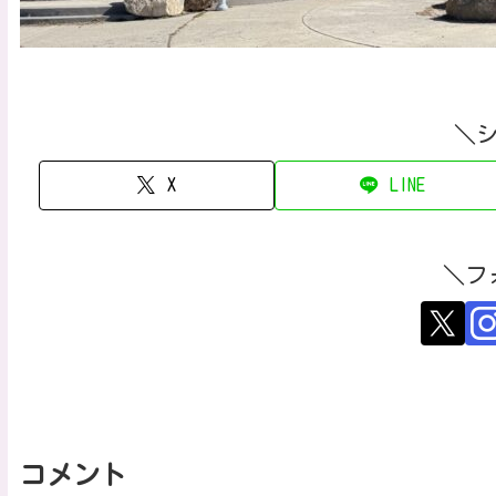
＼
X
LINE
＼フ
コメント