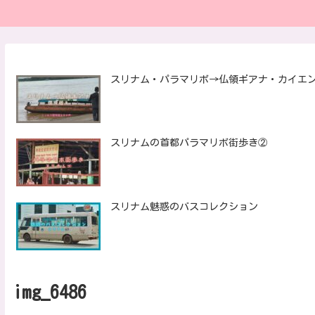
スリナム・パラマリボ→仏領ギアナ・カイエ
スリナムの首都パラマリボ街歩き②
スリナム魅惑のバスコレクション
img_6486