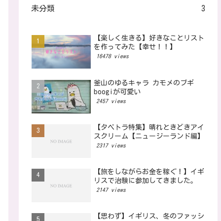
未分類
3
【楽しく生きる】好きなことリスト
を作ってみた【幸せ！！】
16478 views
釜山のゆるキャラ カモメのブギ
boogiが可愛い
2457 views
【タベトラ特集】晴れときどきアイ
スクリーム【ニュージーランド編】
2317 views
【旅をしながらお金を稼ぐ！】イギ
リスで治験に参加してきました。
2147 views
【思わず】イギリス、冬のファッシ