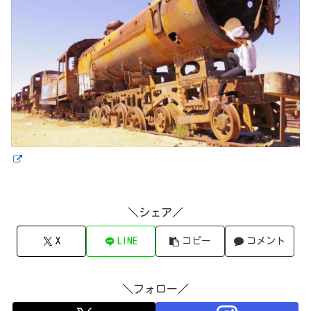
＼シェア／
X
LINE
コピー
コメント
＼フォロー／