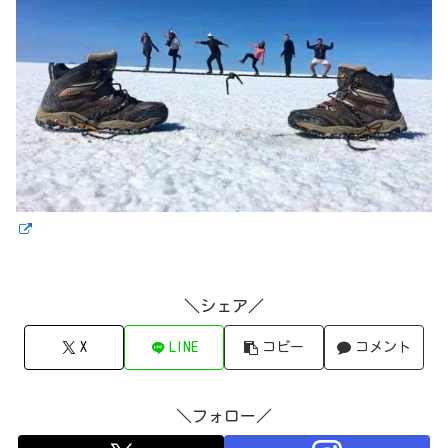
＼シェア／
X
LINE
コピー
コメント
＼フォロー／