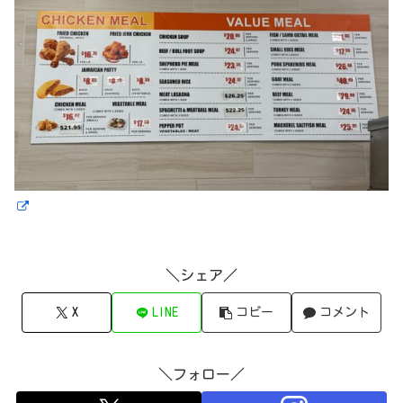
＼シェア／
X
LINE
コピー
コメント
＼フォロー／