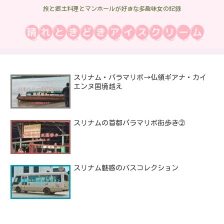
旅と郷土料理とマンホールが好きな多趣味女の記録
スリナム・パラマリボ→仏領ギアナ・カイ
エンヌ国境越え
スリナムの首都パラマリボ街歩き②
スリナム魅惑のバスコレクション