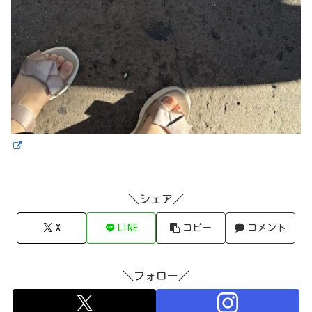
＼シェア／
X
LINE
コピー
コメント
＼フォロー／