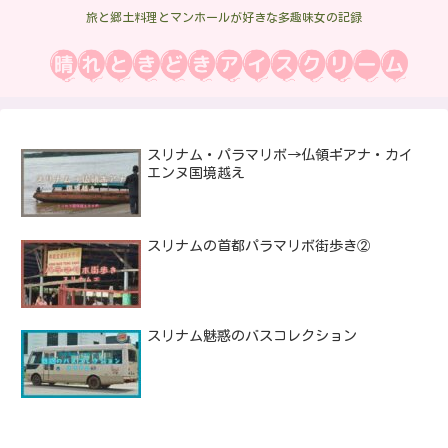
旅と郷土料理とマンホールが好きな多趣味女の記録
スリナム・パラマリボ→仏領ギアナ・カイ
エンヌ国境越え
スリナムの首都パラマリボ街歩き②
スリナム魅惑のバスコレクション