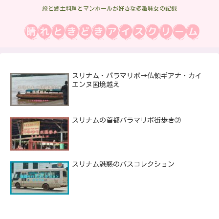
旅と郷土料理とマンホールが好きな多趣味女の記録
スリナム・パラマリボ→仏領ギアナ・カイ
エンヌ国境越え
スリナムの首都パラマリボ街歩き②
スリナム魅惑のバスコレクション