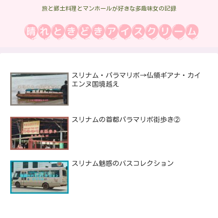
旅と郷土料理とマンホールが好きな多趣味女の記録
スリナム・パラマリボ→仏領ギアナ・カイ
エンヌ国境越え
スリナムの首都パラマリボ街歩き②
スリナム魅惑のバスコレクション