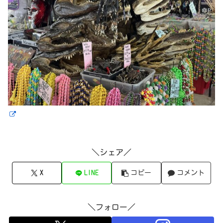
＼シェア／
X
LINE
コピー
コメント
＼フォロー／