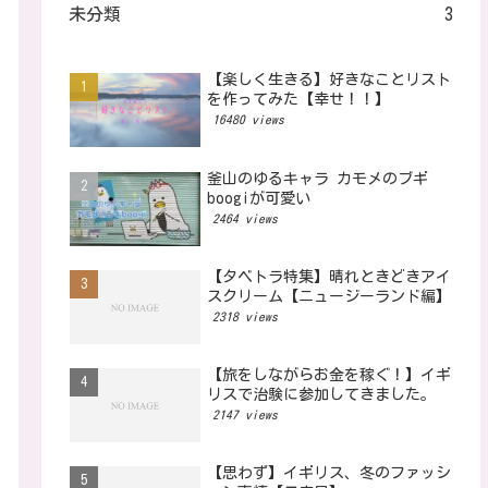
未分類
3
【楽しく生きる】好きなことリスト
を作ってみた【幸せ！！】
16480 views
釜山のゆるキャラ カモメのブギ
boogiが可愛い
2464 views
【タベトラ特集】晴れときどきアイ
スクリーム【ニュージーランド編】
2318 views
【旅をしながらお金を稼ぐ！】イギ
リスで治験に参加してきました。
2147 views
【思わず】イギリス、冬のファッシ