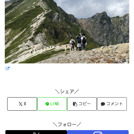
＼シェア／
X
LINE
コピー
コメント
＼フォロー／