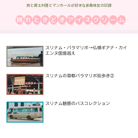
旅と郷土料理とマンホールが好きな多趣味女の記録
スリナム・パラマリボ→仏領ギアナ・カイ
エンヌ国境越え
スリナムの首都パラマリボ街歩き②
スリナム魅惑のバスコレクション