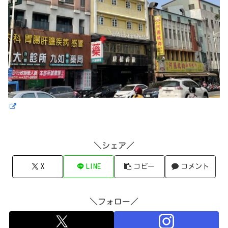
＼シェア／
X
LINE
コピー
コメント
＼フォロー／