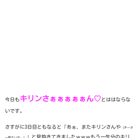
キリンさぁぁぁぁぁん♡
今日も
とははならな
いです。
さすがに3日目ともなると「あぁ、またキリンさんや
（チータ
」と見飽きてきましたｗｗｗもう一生分のキリ
ー見たいな…）