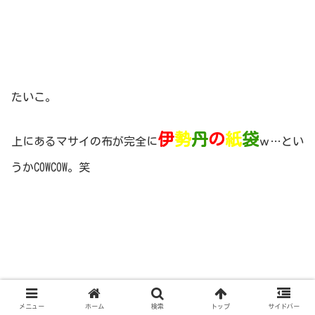
たいこ。
伊
勢
丹
の
紙
袋
上にあるマサイの布が完全に
ｗ…とい
うかCOWCOW。笑
メニュー
ホーム
検索
トップ
サイドバー