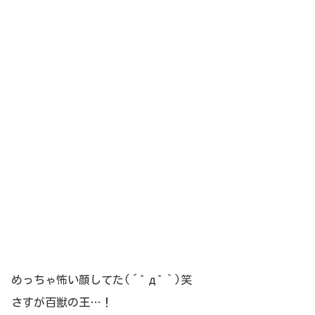
めっちゃ怖い顔してた(´ﾟдﾟ｀)笑
さすが百獣の王…！