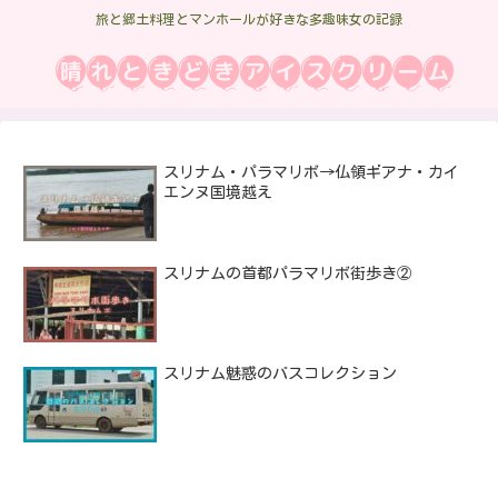
旅と郷土料理とマンホールが好きな多趣味女の記録
スリナム・パラマリボ→仏領ギアナ・カイ
エンヌ国境越え
スリナムの首都パラマリボ街歩き②
スリナム魅惑のバスコレクション