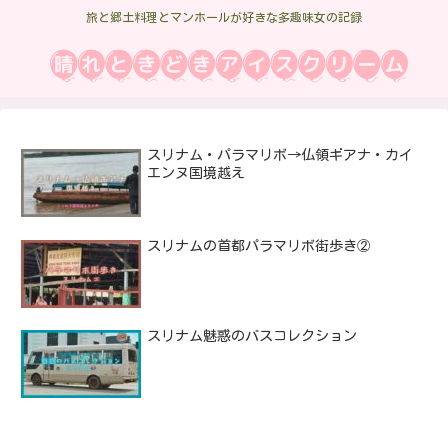
旅と郷土料理とマンホールが好きな多趣味女の記録
スリナム・パラマリボ→仏領ギアナ・カイ
エンヌ国境越え
スリナムの首都パラマリボ街歩き②
スリナム魅惑のバスコレクション