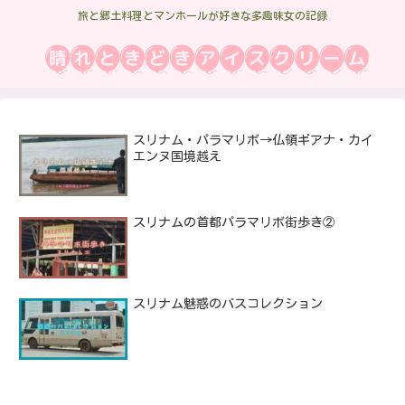
旅と郷土料理とマンホールが好きな多趣味女の記録
スリナム・パラマリボ→仏領ギアナ・カイ
エンヌ国境越え
スリナムの首都パラマリボ街歩き②
スリナム魅惑のバスコレクション