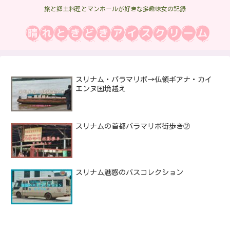
旅と郷土料理とマンホールが好きな多趣味女の記録
スリナム・パラマリボ→仏領ギアナ・カイ
エンヌ国境越え
スリナムの首都パラマリボ街歩き②
スリナム魅惑のバスコレクション