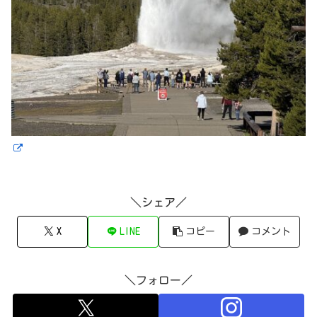
＼シェア／
X
LINE
コピー
コメント
＼フォロー／